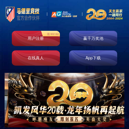
新闻资讯
您当前的位置:
首页
>
新闻资讯
而是因为汉语口语不好
利记娱乐Android4.2.x以上,利记娱乐苹果版
下载(Vv9.7.5是当下苹果IOS、安卓版流行...