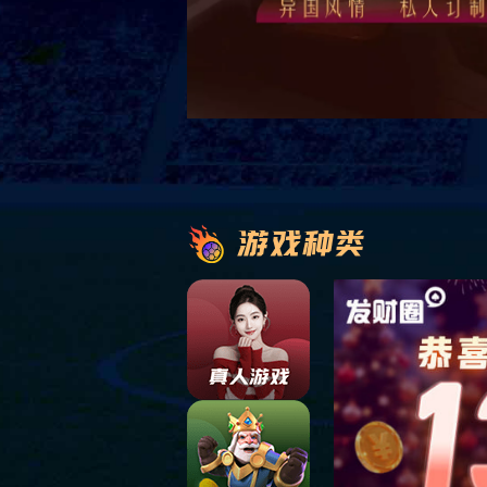
您当前的位置:
首页
>
新闻资讯
202
10-30
上一页
10
11
1