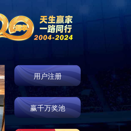
中文
|
English
新闻资讯
客户案例
支持
联系我们
公司动态
行业动态
媒体动态