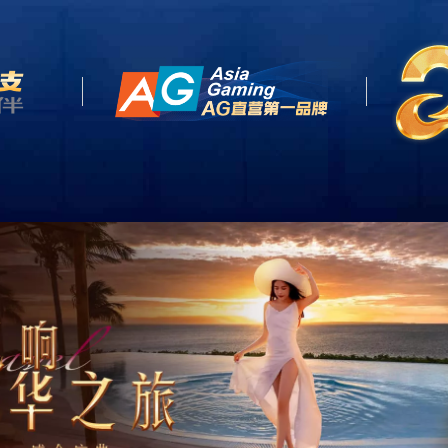
首页
关于我们
产品中心